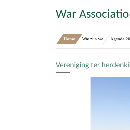
Ga
War Associati
direct
naar
de
hoofdinhoud
Home
Wie zijn we
Agenda 2
Vereniging ter herdenki