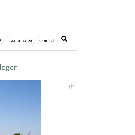
Laat u horen
Contact
rlogen