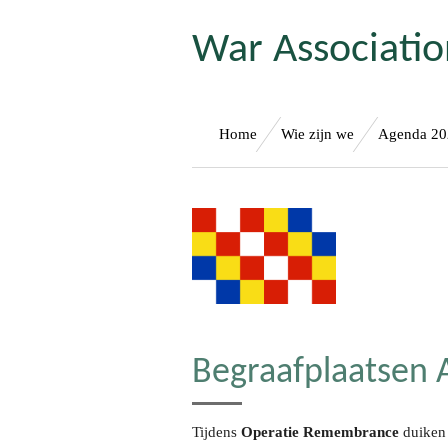
Ga
War Associati
direct
naar
de
hoofdinhoud
Home
Wie zijn we
Agenda 2
Begraafplaatsen
Tijdens
Operatie Remembrance
duiken