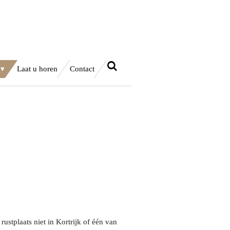
Laat u horen
Contact
e rustplaats niet in Kortrijk of één van