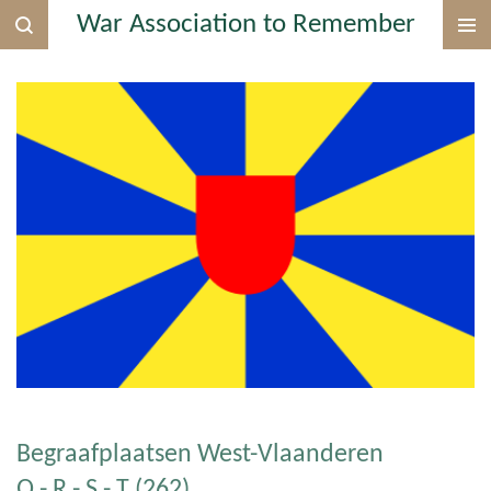
War Association to Remember
Ga
direct
naar
de
hoofdinhoud
Begraafplaatsen West-Vlaanderen
Q - R - S - T (262)