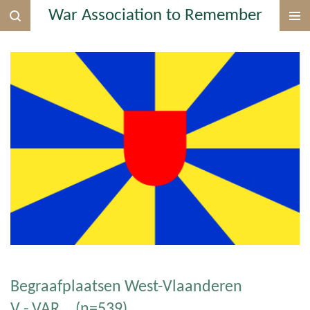
War Association to Remember
Ga
direct
naar
de
hoofdinhoud
Begraafplaatsen West-Vlaanderen
V - VAR... (n=539)