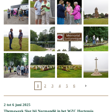
1
2
3
4
5
6
2 tot 6 juni 2025
Themaweek Slag bij Normandië in het WZC Hortensia