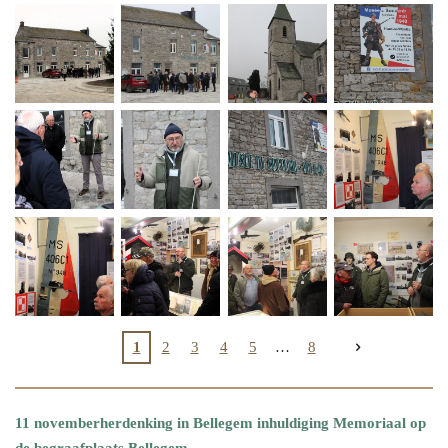
1
2
3
4
5
8
11 novemberherdenking in Bellegem inhuldiging Memoriaal op