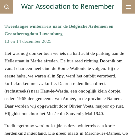
War Association to Remember
Ga
direct
naar
Tweedaagse winterrreis naar de Belgische Ardennen en
de
Groothertogdom Luxemburg
hoofdinhoud
13 en 14 december 2025
Het was nog donker toen we iets na half acht de parking aan de
Hellestraat in Marke afreden. De bus reed richting Doornik om
vanaf daar een heel eind de Route Wallonie te volgen. Bij de
eerste halte, we waren al in Spy, werd het ontbijt verorberd,
koffiekoeken met … koffie. Daarna reden linea directa
(rechtstreeks) naar Haut-le-Wastia, een onooglijk klein dorpje,
sedert 1965 deelgemeente van Anhée, in de provincie Namen.
Daar worden wij opgewacht door Olivier Voets, majoor op rust.
Hij gidst ons door het Musée du Souvenir, Mai 1940.
Traditiegetrouw werd ook tijdens deze winterreis een korte
herdenking ingepland. Die greep plaats in Marche-les-Dames. Op