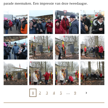
parade meemaken. Een impressie van deze tweedaagse.
1
2
3
4
5
9