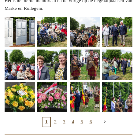
Het is het derde memoriaal na de vorige op de begraafplaatsen van
Marke en Rollegem.
1
2
3
4
5
6