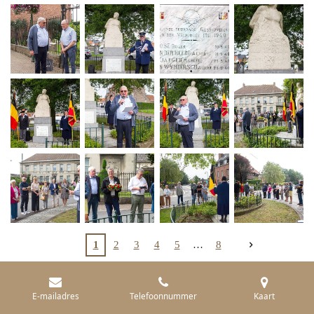
1
2
3
4
5
8
E-mailadres
Telefoonnummer
Kaart
21 juli 2024