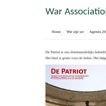
Ga
War Associati
direct
naar
de
hoofdinhoud
Home
Wie zijn we
Agenda 2
De Patriot is ons driemaandelijks ledenb
Het blad is gratis voor de leden. Het l