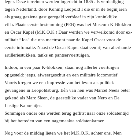
leger. Deze terreinen werden ingericht in 1835 als verdediging
tegen Nederland, door Koning Leopold I die er in de beginjaren
als graag geziene gast geregeld verbleef in zijn koninklijke
villa. Plaats eerste bestemming (PEB) was het Museum K-Blokken
en Oscar Kapel (M.K.O.K.) Daar werden we verwelkomd door ex-
militair “Jos” die ons meetroont naar de Kapel Oscar voor de
eerste infomatie. Naast de Oscar Kapel staat een rij van allerhande
artilleriestukken, tanks en pantservoertuigen.
Indoor, in een paar K-blokken, staan nog allerlei voertuigen
opgesteld: jeeps, afweergeschut en een militaire locomotief.
Voorts kregen we een impressie van het leven als politiek
gevangene in Leopoldsburg. Eén van hen was Marcel Neels beter
gekend als Marc Sleen, de geestelijke vader van Nero en De
Lustige Kapoentjes.
Sommigen onder ons werden terug geflitst naar onze soldatentijd
bij het betreden van een nagemaakte soldatenkamer.
Nog voor de middag lieten we het M.K.O.K. achter ons. Men