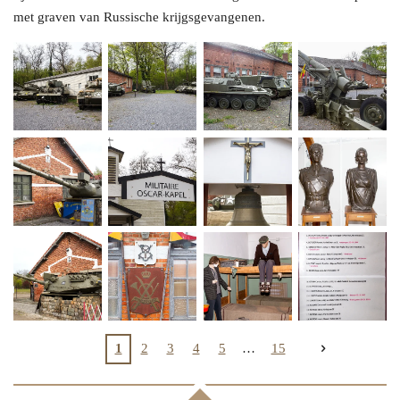
met graven van Russische krijgsgevangenen.
1
2
3
4
5
15