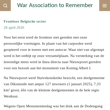
War Association to Remember
Ga
direct
naar
Fronttoer Belgische sector
de
26 april 2026
hoofdinhoud
Voor het eerst werd de fronttoer niet gereden met onze
persoonlijke voertuigen. In plaats van het carpoolen werd
geopteerd voor te toeren met een autocar. Waar niet van afgestapt
werd is het ontbijt op onze verzamelplaats. Na versterking van de
inwendige mens werd in linea directa naar Nieuwpoort gereden
voor een bezoek aan het monument van Koning Albert I.
Na Nieuwpoort werd Stuivekenskerke bezocht, een deelgemeente
van Diksmuide met amper 127 inwoners (1 januari 2025), 7,33
km² groot, één van de kleinste deelgemeenten in de hele regio
Westkust.
Wegens Open Monumentendag was het druk aan de Dodengang