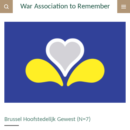
War Association to Remember
Ga
direct
naar
de
hoofdinhoud
Brussel Hoofstedelijk Gewest (N=7)